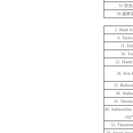
51.荧光
56.速降
1. Head Sc
6. Tactic
11. Hol
16. Too
21. Handc
26. Arm 
31. Reflect
36. Walkie
41. Shrink
46. Submachine 
clip
51. Fluoresc
56. Speed-down