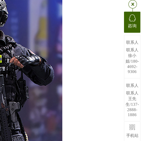
咨询
联系人
联系人
徐小
姐/180-
4692-
9306
联系人
联系人
王先
生/137-
2888-
1886
手机站