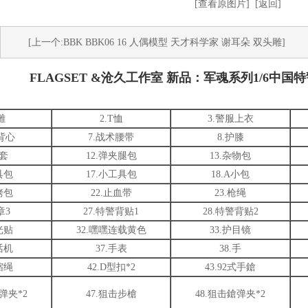
[查看原图片]
[返回]
[上一个:BBK BBK06 16 人偶模型 天才科学家 谢耳朵 双头雕]
FLAGSET &沧久工作室 新品：军魂系列1/6中国特警
雕
2.T恤
3.警服上衣
背心
7.战术腰带
8.护膝
枪套
12.弹夹腿包
13.杂物包
具包
17.小工具包
18.A小包
铐包
22.止血带
23.枪绳
章3
27.特警背贴1
28.特警背贴2
光贴
32.嘿嘿连载黄色
33.护目镜
话机
37.手表
38.手
缩绳
42.D型扣*2
43.92式手鎗
弹夹*2
47.狙击步槍
48.狙击鎗弹夹*2