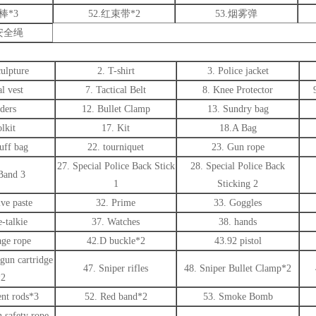
棒*3
52.红束带*2
53.烟雾弹
安全绳
ulpture
2. T-shirt
3. Police jacket
al vest
7. Tactical Belt
8. Knee Protector
ders
12. Bullet Clamp
13. Sundry bag
lkit
17. Kit
18.A Bag
uff bag
22. tourniquet
23. Gun rope
27. Special Police Back Stick
28. Special Police Back
Band 3
1
Sticking 2
ive paste
32. Prime
33. Goggles
-talkie
37. Watches
38. hands
age rope
42.D buckle*2
43.92 pistol
gun cartridge
47. Sniper rifles
48. Sniper Bullet Clamp*2
*2
ent rods*3
52. Red band*2
53. Smoke Bomb
 safety rope