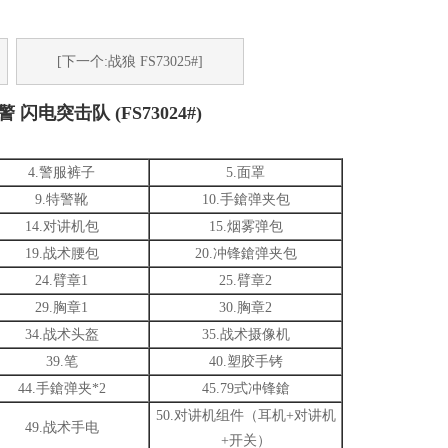
[下一个:战狼 FS73025#]
 闪电突击队 (FS73024#)
4.警服裤子
5.面罩
9.特警靴
10.手鎗弹夹包
14.对讲机包
15.烟雾弹包
19.战术腰包
20.冲锋鎗弹夹包
24.臂章1
25.臂章2
29.胸章1
30.胸章2
34.战术头盔
35.战术摄像机
39.笔
40.塑胶手铐
44.手鎗弹夹*2
45.79式冲锋鎗
50.对讲机组件（耳机+对讲机
49.战术手电
+开关）