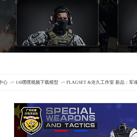
->
->
中心
1/6嘿嘿视频下载模型
FLAGSET &沧久工作室 新品：军魂