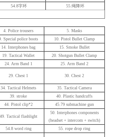
54.8字环
55.绳降环
4. Police trousers
5. Masks
9. Special police boots
10. Pistol Bullet Clamp
14. Interphones bag
15. Smoke Bullet
19. Tactical Wallet
20. Shotgun Bullet Clamp
24. Arm Band 1
25. Arm Band 2
29. Chest 1
30. Chest 2
34. Tactical Helmets
35. Tactical Camera
39. stroke
40. Plastic handcuffs
44. Pistol clip*2
45.79 submachine gun
50. Interphones components
49. Tactical flashlight
(headset + intercom + switch)
54.8 word ring
55. rope drop ring