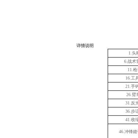
详情说明
1.头
6.战术
11.
16.工
21.手
26.臂
31.反
36.步
41.收
46.冲锋鎗